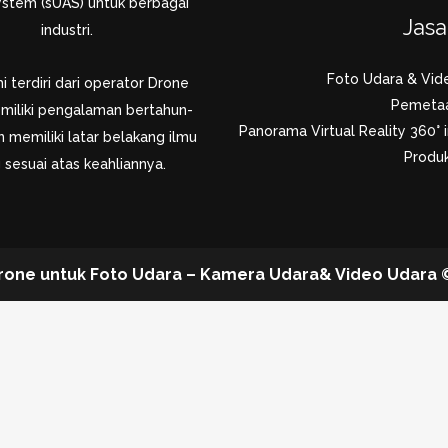
system (sUAS) untuk berbagai
Jas
industri.
Foto Udara & Vid
 terdiri dari operator Drone
Pemeta
miliki pengalaman bertahun-
Panorama Virtual Reality 360° i
 memiliki latar belakang ilmu
Produk
 sesuai atas keahliannya.
rone untuk Foto Udara – Kamera Udara& Video Udara © 