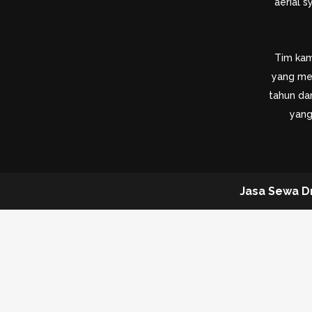
aerial 
Tim kami
yang me
tahun dan
yang
Jasa Sewa D