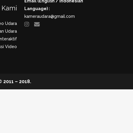
Email (English / Indonesian
a Kami
Language) :
kameraudara@gmail.com
eo Udara
an Udara
nteraktif
si Video
2011 – 2018.