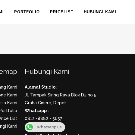
MI
PORTFOLIO
PRICELIST
HUBUNGI KAMI
temap
Hubungi Kami
ang Kami
Alamat Studio
:
one Kami
Jl. Tampak Siring Raya Blok D2 no 5
asa Kami
Graha Cinere, Depok
Portfolio
Whatsapp :
Price List
0812 -8882 - 5657
ngi Kami
WhatsApp us