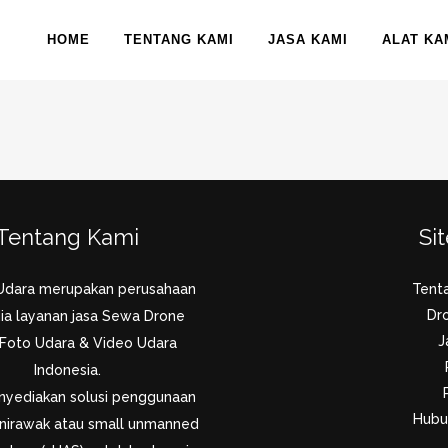
HOME
TENTANG KAMI
JASA KAMI
ALAT KA
Tentang Kami
Si
Udara merupakan perusahaan
Tent
Dr
ia layanan jasa Sewa Drone
J
 Foto Udara & Video Udara
Indonesia.
yediakan solusi penggunaan
Hubu
nirawak atau small unmanned