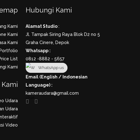
temap
Hubungi Kami
ang Kami
Alamat Studio
:
one Kami
Jl. Tampak Siring Raya Blok D2 no 5
asa Kami
Graha Cinere, Depok
Portfolio
Whatsapp :
Price List
0812 -8882 - 5657
ngi Kami
WhatsApp us
Email (English / Indonesian
a Kami
Language) :
kameraudara@gmail.com
eo Udara
an Udara
nteraktif
si Video