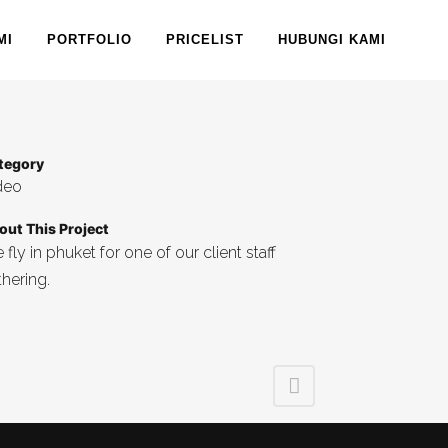
MI
PORTFOLIO
PRICELIST
HUBUNGI KAMI
tegory
deo
out This Project
fly in phuket for one of our client staff
thering.