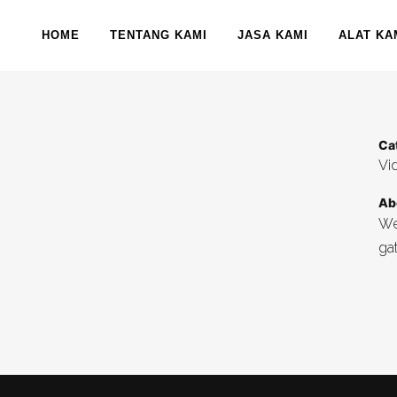
 OUTING TRIP
HOME
TENTANG KAMI
JASA KAMI
ALAT KA
Ca
Vi
Ab
We 
ga