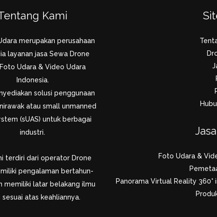
Tentang Kami
Si
Udara merupakan perusahaan
Tent
Dr
ia layanan jasa Sewa Drone
J
 Foto Udara & Video Udara
Indonesia.
yediakan solusi penggunaan
Hubu
nirawak atau small unmanned
system (sUAS) untuk berbagai
Jas
industri.
Foto Udara & Vid
 terdiri dari operator Drone
Pemeta
miliki pengalaman bertahun-
Panorama Virtual Reality 360° i
 memiliki latar belakang ilmu
Produk
 sesuai atas keahliannya.