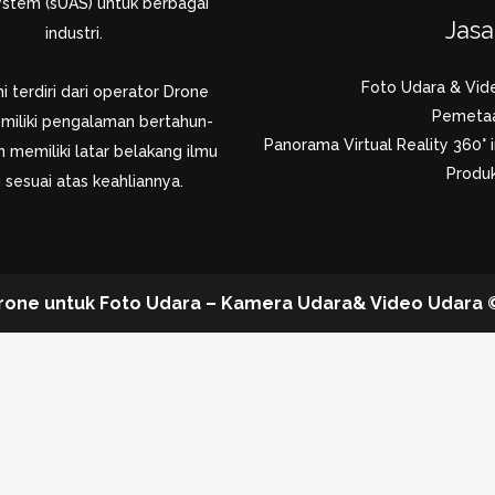
system (sUAS) untuk berbagai
Jas
industri.
Foto Udara & Vid
 terdiri dari operator Drone
Pemeta
miliki pengalaman bertahun-
Panorama Virtual Reality 360° i
 memiliki latar belakang ilmu
Produk
 sesuai atas keahliannya.
rone untuk Foto Udara – Kamera Udara& Video Udara © 