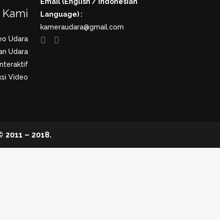
Email (English / Indonesian
a Kami
Language) :
kameraudara@gmail.com
eo Udara
an Udara
nteraktif
si Video
2011 – 2018.