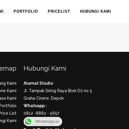
MI
PORTFOLIO
PRICELIST
HUBUNGI KAMI
temap
Hubungi Kami
ang Kami
Alamat Studio
:
one Kami
Jl. Tampak Siring Raya Blok D2 no 5
asa Kami
Graha Cinere, Depok
Portfolio
Whatsapp :
Price List
0812 -8882 - 5657
ngi Kami
WhatsApp us