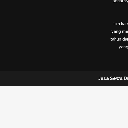
aerial 
Tim kami
yang me
tahun dan
yang
Jasa Sewa D