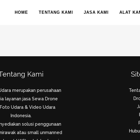
HOME
TENTANG KAMI
JASA KAMI
ALAT KA
Tentang Kami
Si
Udara merupakan perusahaan
Tent
Dr
ia layanan jasa Sewa Drone
J
 Foto Udara & Video Udara
Indonesia.
yediakan solusi penggunaan
Hubu
nirawak atau small unmanned