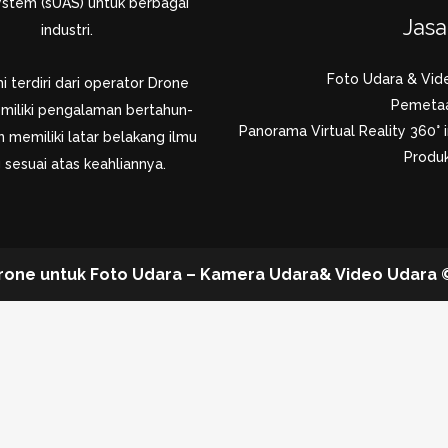
system (sUAS) untuk berbagai
Jas
industri.
Foto Udara & Vid
 terdiri dari operator Drone
Pemeta
miliki pengalaman bertahun-
Panorama Virtual Reality 360° i
 memiliki latar belakang ilmu
Produk
 sesuai atas keahliannya.
rone untuk Foto Udara – Kamera Udara& Video Udara © 