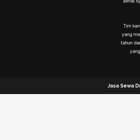
aerial 
Tim kami
yang me
tahun dan
yang
Jasa Sewa D