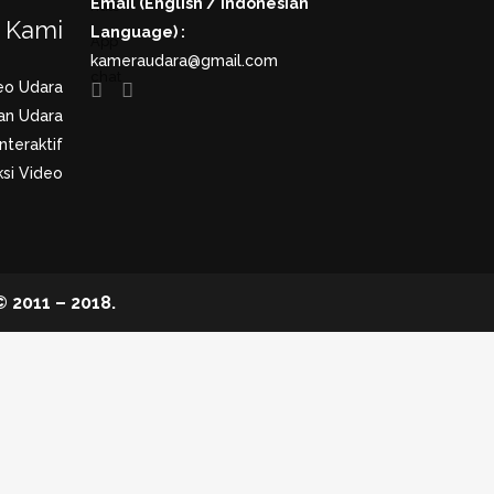
Email (English / Indonesian
a Kami
Language) :
kameraudara@gmail.com
eo Udara
an Udara
nteraktif
si Video
2011 – 2018.