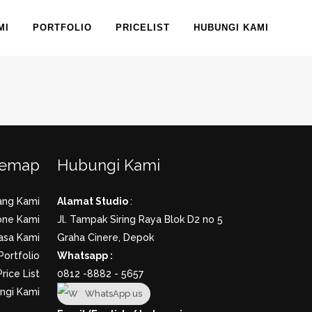
MI
PORTFOLIO
PRICELIST
HUBUNGI KAMI
temap
Hubungi Kami
ang Kami
Alamat Studio
:
one Kami
Jl. Tampak Siring Raya Blok D2 no 5
asa Kami
Graha Cinere, Depok
Portfolio
Whatsapp :
Price List
0812 -8882 - 5657
ngi Kami
WhatsApp us