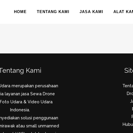
HOME
TENTANG KAMI
JASA KAMI
ALAT KA
Tentang Kami
Si
Udara merupakan perusahaan
Tent
Dr
ia layanan jasa Sewa Drone
J
 Foto Udara & Video Udara
Indonesia.
yediakan solusi penggunaan
Hubu
nirawak atau small unmanned